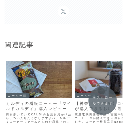
関連記事
コーヒー豆
コーヒー豆
横スクロー
カルディの看板コーヒー『マイ
【神奈川・宮前平】コー
ルできます
ルドカルディ』購入レビュー
が購入できるお店３選
街を歩いていてKALDIのお店を見かけた
東急電鉄田園都市線「宮前平駅
ら、つい入りたくなりますよね。カルデ
コーヒー豆が購入できるお店を
ィコーヒーファームさんのお店作りのコ
した。コーヒー焙煎工房nagom
ンセプトは、「お客さまがいつ来ても新
駅から徒歩１０分程の場所にあ