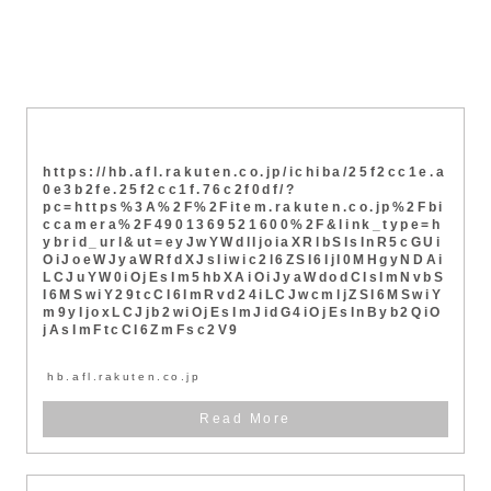
https://hb.afl.rakuten.co.jp/ichiba/25f2cc1e.a
0e3b2fe.25f2cc1f.76c2f0df/?
pc=https%3A%2F%2Fitem.rakuten.co.jp%2Fbi
ccamera%2F4901369521600%2F&link_type=h
ybrid_url&ut=eyJwYWdlIjoiaXRlbSIsInR5cGUi
OiJoeWJyaWRfdXJsIiwic2l6ZSI6IjI0MHgyNDAi
LCJuYW0iOjEsIm5hbXAiOiJyaWdodCIsImNvbS
I6MSwiY29tcCI6ImRvd24iLCJwcmljZSI6MSwiY
m9yIjoxLCJjb2wiOjEsImJidG4iOjEsInByb2QiO
jAsImFtcCI6ZmFsc2V9
hb.afl.rakuten.co.jp