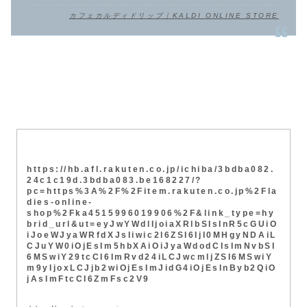
カフェカルディドリップ｜KALDI ONLINE STORE
https://hb.afl.rakuten.co.jp/ichiba/3bdba082.
24c1c19d.3bdba083.be168227/?
pc=https%3A%2F%2Fitem.rakuten.co.jp%2Fla
dies-online-
shop%2Fka4515996019906%2F&link_type=hy
brid_url&ut=eyJwYWdlIjoiaXRlbSIsInR5cGUiO
iJoeWJyaWRfdXJsIiwic2l6ZSI6IjI0MHgyNDAiL
CJuYW0iOjEsIm5hbXAiOiJyaWdodCIsImNvbSI
6MSwiY29tcCI6ImRvd24iLCJwcmljZSI6MSwiY
m9yIjoxLCJjb2wiOjEsImJidG4iOjEsInByb2QiO
jAsImFtcCI6ZmFsc2V9