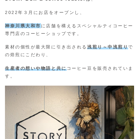
2022年３月にお店をオープンし、
神奈川県大和市
に店舗を構えるスペシャルティコーヒー
専門店のコーヒーショップです。
素材の個性が最大限に引き出される
浅煎り～中浅煎り
で
の焙煎にこだわり、
生産者の想いや物語と共に
コーヒー豆を販売されていま
す。