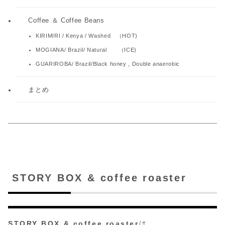
Coffee ＆ Coffee Beans
KIRIMIRI / Kenya / Washed （HOT)
MOGIANA/ Brazil/ Natural （ICE)
GUARIROBA/ Brazil/Black honey , Double anaerobic
まとめ
STORY BOX & coffee roaster
STORY BOX
& coffee roaster
は、