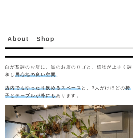
About Shop
白が基調のお店に、黒のお店のロゴと、植物が上手く調
和し
居心地の良い空間
。
店内でもゆったり飲めるスペース
と、3人がけほどの
椅
子とテーブルが外にも
あります。