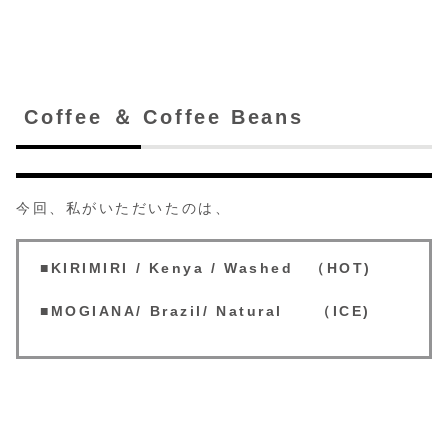
Coffee ＆ Coffee Beans
今回、私がいただいたのは、
■
KIRIMIRI / Kenya / Washed （HOT)
■
MOGIANA/ Brazil/ Natural （ICE)