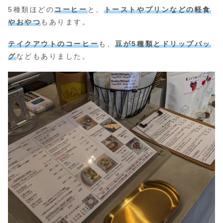
5種類ほどの
コーヒー
と、
トーストやプリンなどの軽食
やおやつ
もあります。
テイクアウトのコーヒー
も、
豆が5種類とドリップバッ
グ
などもありました。